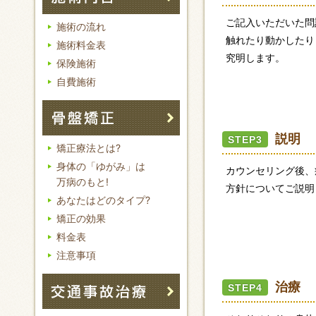
ご記入いただいた問
施術の流れ
触れたり動かしたり
施術料金表
究明します。
保険施術
自費施術
説明
STEP3
矯正療法とは?
身体の「ゆがみ」は
カウンセリング後、
万病のもと!
方針についてご説明
あなたはどのタイプ?
矯正の効果
料金表
注意事項
治療
STEP4