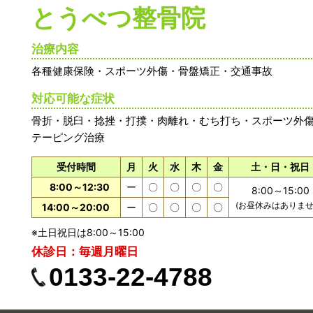
とうべつ整骨院
治療内容
各種健康保険・スポーツ外傷・骨盤矯正・交通事故
対応可能な症状
骨折・脱臼・捻挫・打撲・肉離れ・むち打ち・スポーツ外
テーピング治療
受付時間
月
火
水
木
金
土・日・祝日
8:00～12:30
ー
〇
〇
〇
〇
8:00～15:00
(お昼休みはありませ
14:00～20:00
ー
〇
〇
〇
〇
※土日祝日は8:00～15:00
休診日：毎週月曜日
0133-22-4788