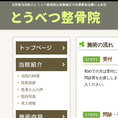
石狩郡当別町のとうべつ整骨院は骨盤矯正や交通事故治療にも対応
施術の流れ
受付
STEP1
初めての方は受付に
当院の特徴
問診票をお渡ししま
院長挨拶
入ください。
患者さんの声
院内写真
求人情報
問診・
STEP2