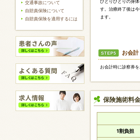
ひとりひとりの身体
交通事故について
す。治療終了後は今
自賠責保険について
ます。
自賠責保険を適用するには
お会計
STEP5
お会計時に診察券を
保険施術料
1割負担